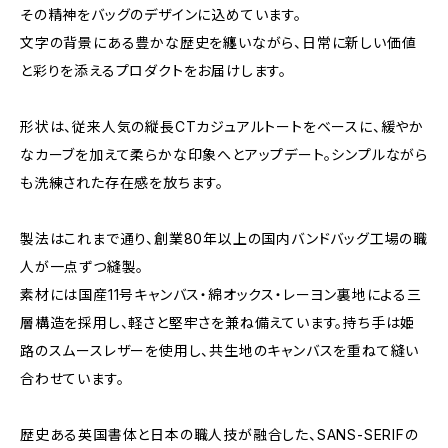
その精神をバッグのデザインに込めています。
文字の背景にある豊かな歴史を纏いながら、日常に新しい価値
と彩りを添えるプロダクトをお届けします。
形状は、従来人気の縦長CTカジュアルトートをベースに、緩やか
なカーブを加えて柔らかな印象へとアップデート。シンプルながら
も洗練された存在感を放ちます。
製法はこれまで通り、創業80年以上の国内バンドバッグ工場の職
人が一点ずつ縫製。
素材には国産11号キャンバス・綿オックス・レーヨン裏地による三
層構造を採用し、軽さと堅牢さを兼ね備えています。持ち手は姫
路のスムースレザーを使用し、共生地のキャンバスを重ねて縫い
合わせています。
歴史ある英国書体と日本の職人技が融合した、SANS-SERIFの