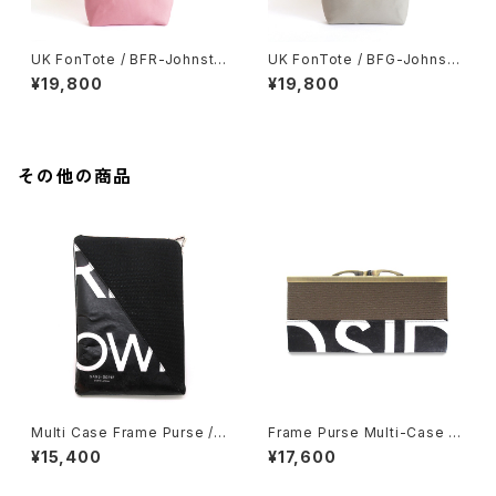
UK FonTote / BFR-Johnsto
UK FonTote / BFG-Johnsto
n
n
¥19,800
¥19,800
その他の商品
Multi Case Frame Purse /
Frame Purse Multi-Case H
GIB-0010
/ GWA-0021
¥15,400
¥17,600