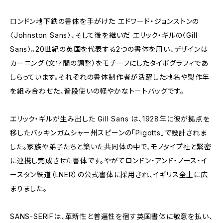
ロンドン地下鉄の書体を手がけた エドワード・ジョンストンの
〈Johnston Sans〉、そして後を継いだ エリック・ギルの〈Gill
Sans〉。20世紀の英国を代表する2つの書体を用い、デザインは
カーニング（文字間の調整）をモチーフにしたタイポグラフィであ
しらっています。それぞれの書体制作者が活躍した地名や製作年
を組み合わせた、普段使いの軽やかなトートバッグです。
エリック・ギルが生み出した Gill Sans は、1928年に彼が拠点を
移したバッキンガムシャー州スピーンの「Pigotts」で設計されま
した。家族や弟子たちと築いた共同体の中で、モノタイプ社と緊密
に連携し完成させた書体です。やがてロンドン・アンド・ノース・イ
ースタン鉄道（LNER）の公式書体に採用され、イギリス全土に広
まりました。
SANS-SERIFは、革新性と普遍性を宿す英国書体に敬意を払い、