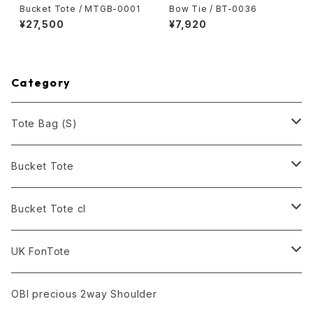
Bucket Tote / MTGB-0001
Bow Tie / BT-0036
¥27,500
¥7,920
Category
Tote Bag (S)
Black
Bucket Tote
White
Black
Bucket Tote cl
Army Green
Army Green
Black
UK FonTote
Smoke
Red
Army Green
Rose Pink
OBI precious 2way Shoulder