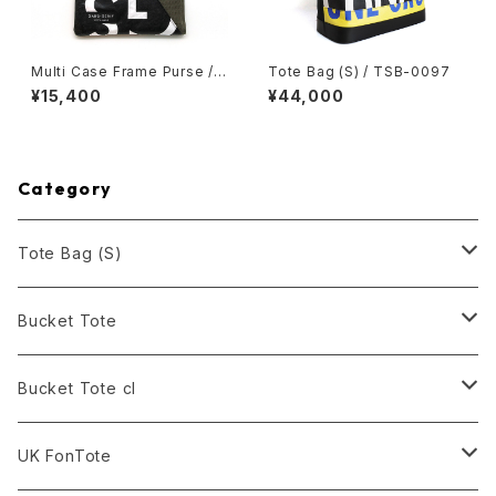
Multi Case Frame Purse /
Tote Bag (S) / TSB-0097
GIA-0025
¥15,400
¥44,000
Category
Tote Bag (S)
Black
Bucket Tote
White
Black
Bucket Tote cl
Army Green
Army Green
Black
UK FonTote