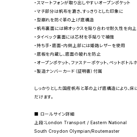
・スマートフォンが取り出しやすいオープンポケット
・マチ部分は帆布を漉き、すっきりとした印象に
・型崩れを防ぐ革の上げ底構造
・帆布裏面には綿オックスを貼り合わせ耐久性を向上
・タイベック裏面には芯材を手貼りで補強
・持ち手・底面・内側上部には姫路レザーを使用
・底板を内蔵し、底面の破れを防止
・オープンポケット、ファスナーポケット、ペットボトル
・製造ナンバーカード（証明書）付属
しっかりとした国産帆布と革の上げ底構造により、床
だけます。
■ ロールサイン詳細
上段：London Transport / Eastern National
South Croydon Olympian/Routemaster