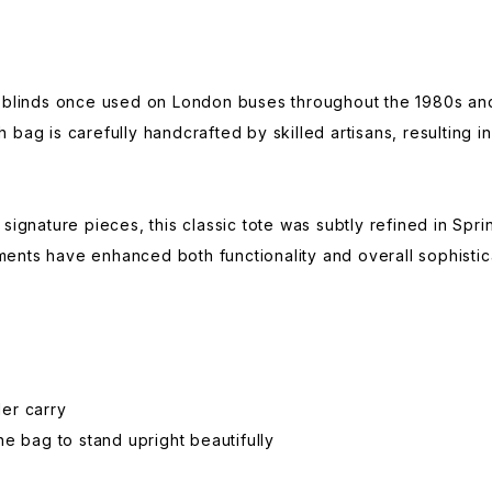
n blinds once used on London buses throughout the 1980s and
bag is carefully handcrafted by skilled artisans, resulting i
ignature pieces, this classic tote was subtly refined in Sprin
nts have enhanced both functionality and overall sophistic
er carry
he bag to stand upright beautifully