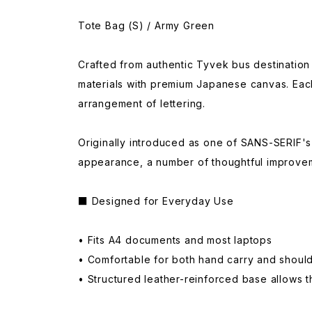
Tote Bag (S) / Army Green
Crafted from authentic Tyvek bus destinatio
materials with premium Japanese canvas. Each 
arrangement of lettering.
Originally introduced as one of SANS-SERIF's s
appearance, a number of thoughtful improveme
■ Designed for Everyday Use
• Fits A4 documents and most laptops
• Comfortable for both hand carry and should
• Structured leather-reinforced base allows t