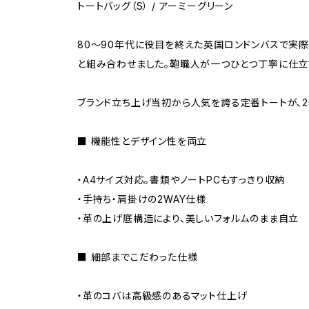
トートバッグ（S） / アーミーグリーン
80〜90年代に役目を終えた英国ロンドンバスで実
と組み合わせました。鞄職人が一つひとつ丁寧に仕立
ブランド立ち上げ当初から人気を誇る定番トートが、2
■ 機能性とデザイン性を両立
・A4サイズ対応。書類やノートPCもすっきり収納
・手持ち・肩掛けの2WAY仕様
・革の上げ底構造により、美しいフォルムのまま自立
■ 細部までこだわった仕様
・革のコバは高級感のあるマット仕上げ