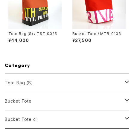
Tote Bag (S) / TST-0025
Bucket Tote / MTR-0103
¥44,000
¥27,500
Category
Tote Bag (S)
Black
Bucket Tote
White
Black
Bucket Tote cl