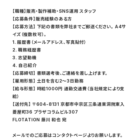
【職種】販売・製作補助・SNS運用 スタッフ
【応募条件】販売経験のある方
【応募方法】 下記の書類を弊社までご郵送ください。 A4サ
イズ（複数枚可）。
1. 履歴書（メールアドレス、写真貼付）
2. 職務経歴書
3. 志望動機
4. 自己紹介
【応募締切】 書類選考後、ご連絡を差し上げます。
【雇用形態】
土日を含む2〜3日勤務
【給与形態】 時給1000円 通勤交通費（当社規定により支
給）
【送付先】 〒604-8131 京都市中京区三条通東洞院東入
菱屋町36 プラザコラムビル307
FLOTATION
藤川 和也 宛
メールでのご応募はコンタクトページよりお願いします。