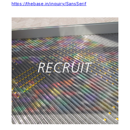
https://thebase.in/inquiry/SansSerif