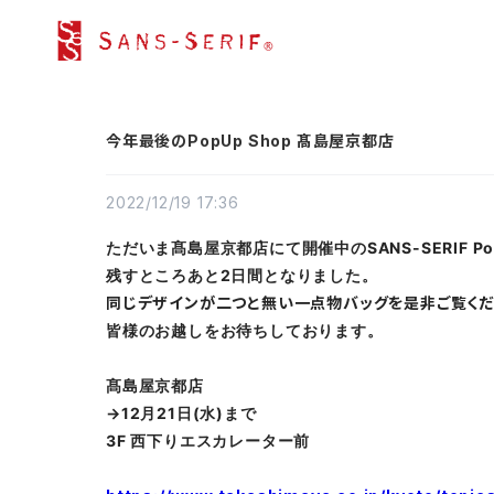
今年最後のPopUp Shop 髙島屋京都店
2022/12/19 17:36
ただいま
髙島屋京都店にて
開催中の
SANS-SERIF
P
o
残すところあと
2日間となりました。
同じデザインが二つと無い一点物バッグを是非ご覧くだ
皆様のお越しをお待ちしております。
髙島屋京都店
→12月21日(水)まで
3F 西下りエスカレーター前