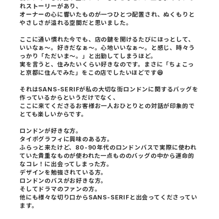
れストーリーがあり、
オーナーの心に響いたものが一つひとつ配置され、ぬくもりと
やさしさが溢れる空間だと思いました。
ここに通い慣れた今でも、店の鍵を開けるたびにほっとして、
いいなぁ〜。好きだなぁ〜。心地いいなぁ〜。と感じ、
時々う
っかり「ただいま〜。」と出勤してしまうほど。
実を言うと、住みたいくらい好きなのです。まさに「ちょこっ
と京都に住んでみた」をこの店でしたいほどです😆
それはSANS-SERIFが私の大切な街ロンドンに関するバッグを
作っているからというだけでなく、
ここに来てくださるお客様お一人おひとりとの対話が印象的で
とても楽しいからです。
ロンドンが好きな方。
タイポグラフィに興味のある方。
ふらっと来たけど、80-90年代のロンドンバスで実際に使われ
ていた貴重なものが使われた一点もののバッグの中から運命的
なコレ！に出会ってしまった方。
デザインを勉強されている方。
ロンドンのバスがお好きな方。
そしてドラマのファンの方。
他にも様々な切り口からSANS-SERIFと出会ってくださってい
ます。