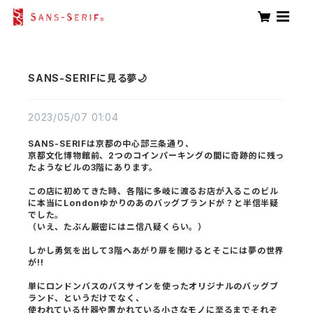
SANS-SERIFに見る夢🌙
2023/05/07 01:04
SANS-SERIFは京都の中心部三条通り、
京都文化博物館前、2つのコインパーキングの間に奇跡的に残っ
たようなビルの3階にあります。
この店に初めてきた時、各階に多岐に渡るお店が入るこのビル
に本当にLondonゆかりのあのバッグブランドが？と半信半疑
でした。
（いえ、たぶん厳密にはニ信八疑くらい。）
しかし勇気を出して3階へあがり扉を開けるとそこには夢の世界
が!!
単にロンドンバスのバスサインを使ったオリジナルのバッグブ
ランド、というだけでなく、
使われている什器や置かれている小さなモノに至るまでそれぞ